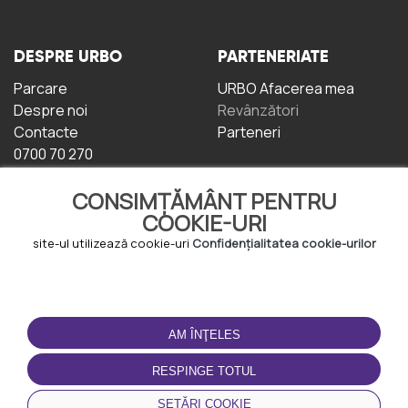
DESPRE URBO
PARTENERIATE
Parcare
URBO Afacerea mea
Despre noi
Revânzători
Contacte
Parteneri
0700 70 270
CONSIMȚĂMÂNT PENTRU
COOKIE-URI
site-ul utilizează cookie-uri
Confidențialitatea cookie-urilor
TERMENI DE UTILIZARE
DESCĂRCAȚI
APLICAȚIA
AM ÎNŢELES
Termeni și condiții
Politica de
RESPINGE TOTUL
Confidențialitate
Politica de cookie-uri
SETĂRI COOKIE