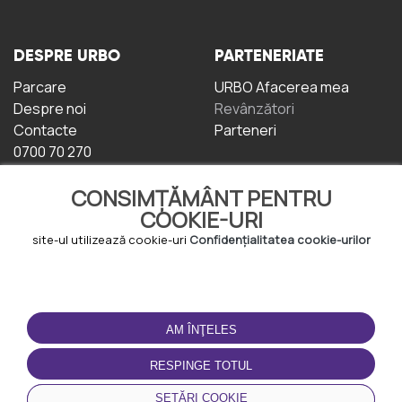
DESPRE URBO
PARTENERIATE
Parcare
URBO Afacerea mea
Despre noi
Revânzători
Contacte
Parteneri
0700 70 270
CONSIMȚĂMÂNT PENTRU
COOKIE-URI
site-ul utilizează cookie-uri
Confidențialitatea cookie-urilor
TERMENI DE UTILIZARE
DESCĂRCAȚI
APLICAȚIA
AM ÎNŢELES
Termeni și condiții
Politica de
RESPINGE TOTUL
Confidențialitate
Politica de cookie-uri
SETĂRI COOKIE