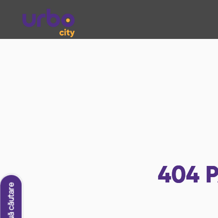
404
P
O nouă căutare