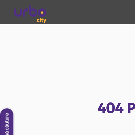
404
P
O nouă căutare