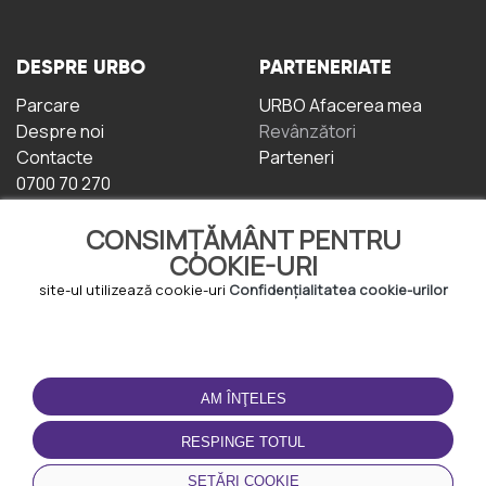
DESPRE URBO
PARTENERIATE
Parcare
URBO Afacerea mea
Despre noi
Revânzători
Contacte
Parteneri
0700 70 270
CONSIMȚĂMÂNT PENTRU
COOKIE-URI
site-ul utilizează cookie-uri
Confidențialitatea cookie-urilor
TERMENI DE UTILIZARE
DESCĂRCAȚI
APLICAȚIA
AM ÎNŢELES
Termeni și condiții
Politica de
RESPINGE TOTUL
Confidențialitate
Politica de cookie-uri
SETĂRI COOKIE