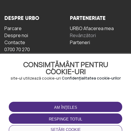
DESPRE URBO
PARTENERIATE
Parcare
URBO Afacerea mea
Despre noi
Revânzători
Contacte
Parteneri
0700 70 270
CONSIMȚĂMÂNT PENTRU
COOKIE-URI
site-ul utilizează cookie-uri
Confidențialitatea cookie-urilor
TERMENI DE UTILIZARE
DESCĂRCAȚI
APLICAȚIA
AM ÎNŢELES
Termeni și condiții
Politica de
RESPINGE TOTUL
Confidențialitate
Politica de cookie-uri
SETĂRI COOKIE