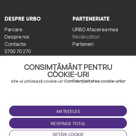
DESPRE URBO
PARTENERIATE
Parcare
URBO Afacerea mea
Despre noi
Revânzători
Contacte
Parteneri
0700 70 270
CONSIMȚĂMÂNT PENTRU
COOKIE-URI
site-ul utilizează cookie-uri
Confidențialitatea cookie-urilor
TERMENI DE UTILIZARE
DESCĂRCAȚI
APLICAȚIA
AM ÎNŢELES
Termeni și condiții
Politica de
RESPINGE TOTUL
Confidențialitate
Politica de cookie-uri
SETĂRI COOKIE