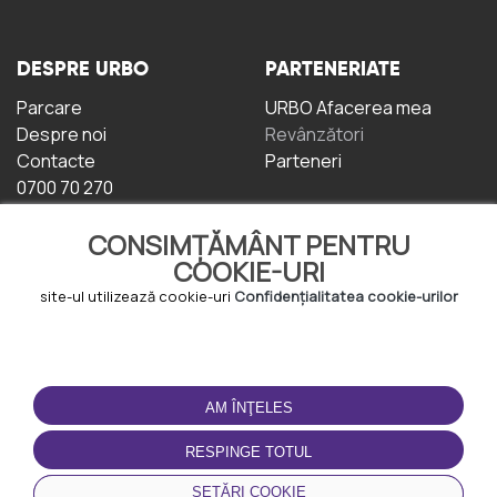
DESPRE URBO
PARTENERIATE
Parcare
URBO Afacerea mea
Despre noi
Revânzători
Contacte
Parteneri
0700 70 270
CONSIMȚĂMÂNT PENTRU
COOKIE-URI
site-ul utilizează cookie-uri
Confidențialitatea cookie-urilor
TERMENI DE UTILIZARE
DESCĂRCAȚI
APLICAȚIA
AM ÎNŢELES
Termeni și condiții
Politica de
RESPINGE TOTUL
Confidențialitate
Politica de cookie-uri
SETĂRI COOKIE