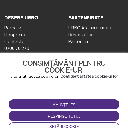
DESPRE URBO
PARTENERIATE
Parcare
URBO Afacerea mea
Despre noi
Revânzători
Contacte
Parteneri
0700 70 270
CONSIMȚĂMÂNT PENTRU
COOKIE-URI
site-ul utilizează cookie-uri
Confidențialitatea cookie-urilor
TERMENI DE UTILIZARE
DESCĂRCAȚI
APLICAȚIA
AM ÎNŢELES
Termeni și condiții
Politica de
RESPINGE TOTUL
Confidențialitate
Politica de cookie-uri
SETĂRI COOKIE