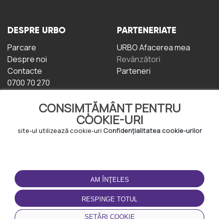
DESPRE URBO
PARTENERIATE
Parcare
URBO Afacerea mea
Despre noi
Revânzători
Contacte
Parteneri
0700 70 270
CONSIMȚĂMÂNT PENTRU
COOKIE-URI
site-ul utilizează cookie-uri
Confidențialitatea cookie-urilor
TERMENI DE UTILIZARE
DESCĂRCAȚI
APLICAȚIA
AM ÎNŢELES
Termeni și condiții
Politica de
RESPINGE TOTUL
Confidențialitate
Politica de cookie-uri
SETĂRI COOKIE