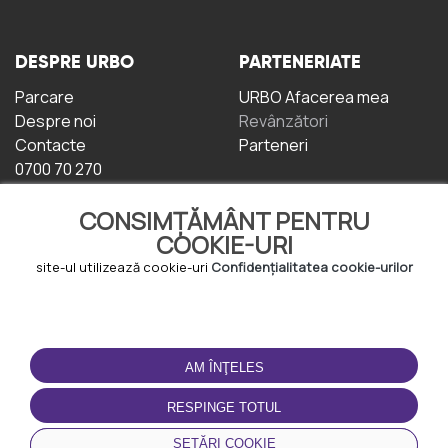
DESPRE URBO
PARTENERIATE
Parcare
URBO Afacerea mea
Despre noi
Revânzători
Contacte
Parteneri
0700 70 270
CONSIMȚĂMÂNT PENTRU
COOKIE-URI
site-ul utilizează cookie-uri
Confidențialitatea cookie-urilor
TERMENI DE UTILIZARE
DESCĂRCAȚI
APLICAȚIA
AM ÎNŢELES
Termeni și condiții
Politica de
RESPINGE TOTUL
Confidențialitate
Politica de cookie-uri
SETĂRI COOKIE