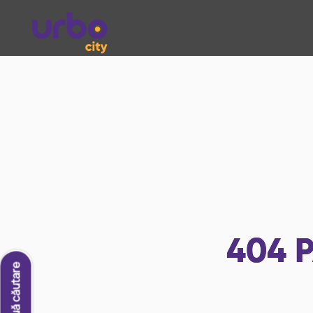
404
P
O nouă căutare