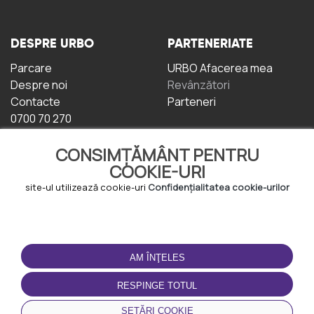
DESPRE URBO
PARTENERIATE
Parcare
URBO Afacerea mea
Despre noi
Revânzători
Contacte
Parteneri
0700 70 270
CONSIMȚĂMÂNT PENTRU
COOKIE-URI
site-ul utilizează cookie-uri
Confidențialitatea cookie-urilor
TERMENI DE UTILIZARE
DESCĂRCAȚI
APLICAȚIA
AM ÎNŢELES
Termeni și condiții
Politica de
RESPINGE TOTUL
Confidențialitate
Politica de cookie-uri
SETĂRI COOKIE