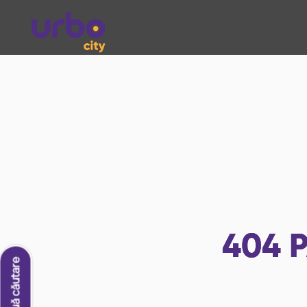
404
P
O nouă căutare