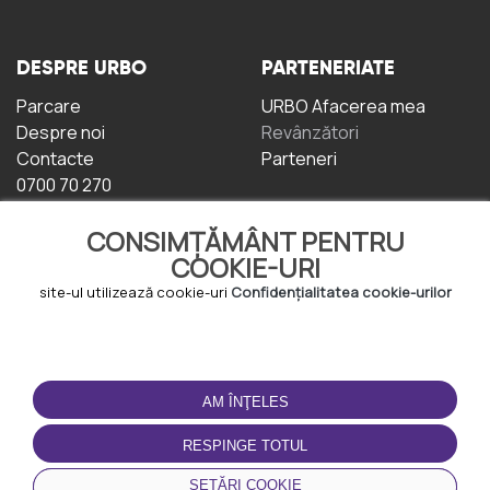
DESPRE URBO
PARTENERIATE
Parcare
URBO Afacerea mea
Despre noi
Revânzători
Contacte
Parteneri
0700 70 270
CONSIMȚĂMÂNT PENTRU
COOKIE-URI
site-ul utilizează cookie-uri
Confidențialitatea cookie-urilor
TERMENI DE UTILIZARE
DESCĂRCAȚI
APLICAȚIA
AM ÎNŢELES
Termeni și condiții
Politica de
RESPINGE TOTUL
Confidențialitate
Politica de cookie-uri
SETĂRI COOKIE