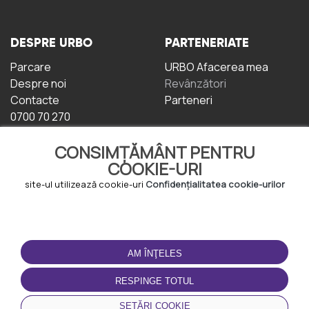
DESPRE URBO
PARTENERIATE
Parcare
URBO Afacerea mea
Despre noi
Revânzători
Contacte
Parteneri
0700 70 270
CONSIMȚĂMÂNT PENTRU
COOKIE-URI
site-ul utilizează cookie-uri
Confidențialitatea cookie-urilor
TERMENI DE UTILIZARE
DESCĂRCAȚI
APLICAȚIA
AM ÎNŢELES
Termeni și condiții
Politica de
RESPINGE TOTUL
Confidențialitate
Politica de cookie-uri
SETĂRI COOKIE