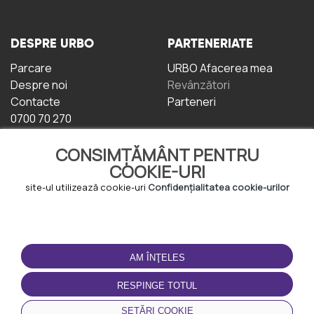
DESPRE URBO
PARTENERIATE
Parcare
URBO Afacerea mea
Despre noi
Revânzători
Contacte
Parteneri
0700 70 270
CONSIMȚĂMÂNT PENTRU
COOKIE-URI
site-ul utilizează cookie-uri
Confidențialitatea cookie-urilor
TERMENI DE UTILIZARE
DESCĂRCAȚI
APLICAȚIA
AM ÎNŢELES
Termeni și condiții
Politica de
RESPINGE TOTUL
Confidențialitate
Politica de cookie-uri
SETĂRI COOKIE