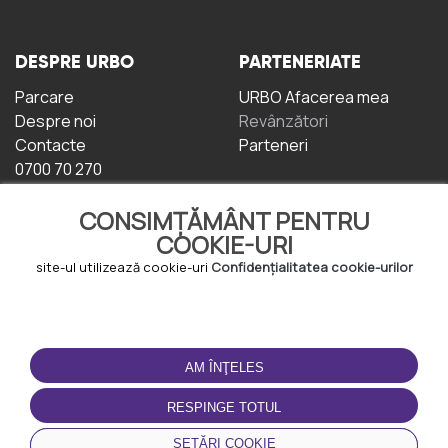
DESPRE URBO
PARTENERIATE
Parcare
URBO Afacerea mea
Despre noi
Revânzători
Contacte
Parteneri
0700 70 270
CONSIMȚĂMÂNT PENTRU
COOKIE-URI
site-ul utilizează cookie-uri
Confidențialitatea cookie-urilor
TERMENI DE UTILIZARE
DESCĂRCAȚI
APLICAȚIA
AM ÎNŢELES
Termeni și condiții
Politica de
RESPINGE TOTUL
Confidențialitate
Politica de cookie-uri
SETĂRI COOKIE