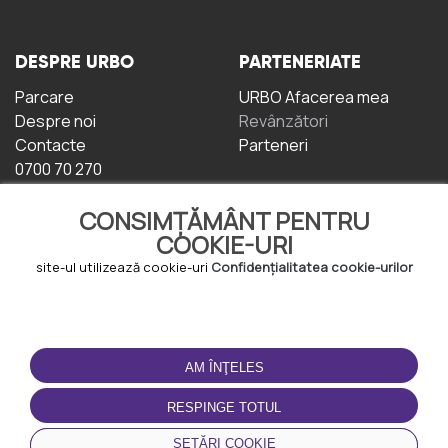
DESPRE URBO
PARTENERIATE
Parcare
URBO Afacerea mea
Despre noi
Revânzători
Contacte
Parteneri
0700 70 270
CONSIMȚĂMÂNT PENTRU
COOKIE-URI
site-ul utilizează cookie-uri
Confidențialitatea cookie-urilor
TERMENI DE UTILIZARE
DESCĂRCAȚI
APLICAȚIA
AM ÎNŢELES
Termeni și condiții
Politica de
RESPINGE TOTUL
Confidențialitate
Politica de cookie-uri
SETĂRI COOKIE