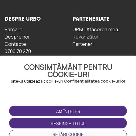
DESPRE URBO
PARTENERIATE
Parcare
URBO Afacerea mea
Despre noi
Revânzători
Contacte
Parteneri
0700 70 270
CONSIMȚĂMÂNT PENTRU
COOKIE-URI
site-ul utilizează cookie-uri
Confidențialitatea cookie-urilor
TERMENI DE UTILIZARE
DESCĂRCAȚI
APLICAȚIA
AM ÎNŢELES
Termeni și condiții
Politica de
RESPINGE TOTUL
Confidențialitate
Politica de cookie-uri
SETĂRI COOKIE