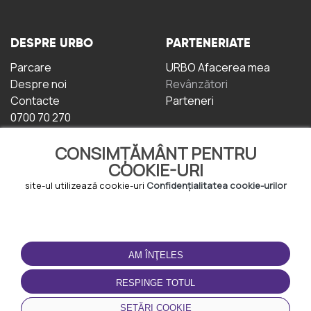
DESPRE URBO
PARTENERIATE
Parcare
URBO Afacerea mea
Despre noi
Revânzători
Contacte
Parteneri
0700 70 270
CONSIMȚĂMÂNT PENTRU
COOKIE-URI
site-ul utilizează cookie-uri
Confidențialitatea cookie-urilor
TERMENI DE UTILIZARE
DESCĂRCAȚI
APLICAȚIA
AM ÎNŢELES
Termeni și condiții
Politica de
RESPINGE TOTUL
Confidențialitate
Politica de cookie-uri
SETĂRI COOKIE