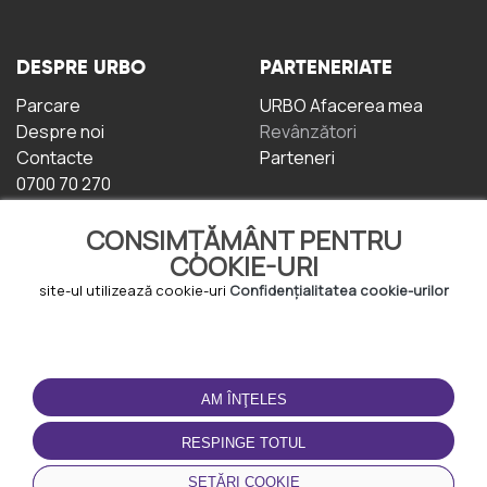
DESPRE URBO
PARTENERIATE
Parcare
URBO Afacerea mea
Despre noi
Revânzători
Contacte
Parteneri
0700 70 270
CONSIMȚĂMÂNT PENTRU
COOKIE-URI
site-ul utilizează cookie-uri
Confidențialitatea cookie-urilor
TERMENI DE UTILIZARE
DESCĂRCAȚI
APLICAȚIA
AM ÎNŢELES
Termeni și condiții
Politica de
RESPINGE TOTUL
Confidențialitate
Politica de cookie-uri
SETĂRI COOKIE