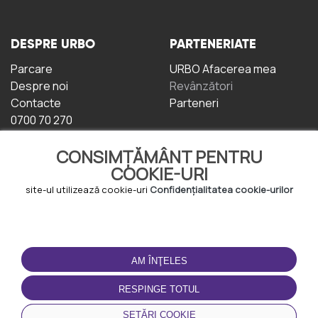
DESPRE URBO
PARTENERIATE
Parcare
URBO Afacerea mea
Despre noi
Revânzători
Contacte
Parteneri
0700 70 270
CONSIMȚĂMÂNT PENTRU
COOKIE-URI
site-ul utilizează cookie-uri
Confidențialitatea cookie-urilor
TERMENI DE UTILIZARE
DESCĂRCAȚI
APLICAȚIA
AM ÎNŢELES
Termeni și condiții
Politica de
RESPINGE TOTUL
Confidențialitate
Politica de cookie-uri
SETĂRI COOKIE