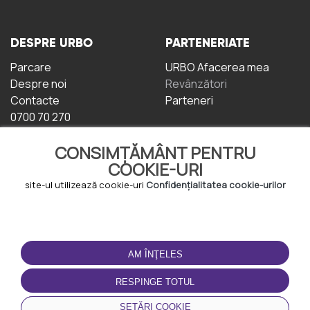
DESPRE URBO
PARTENERIATE
Parcare
URBO Afacerea mea
Despre noi
Revânzători
Contacte
Parteneri
0700 70 270
CONSIMȚĂMÂNT PENTRU
COOKIE-URI
site-ul utilizează cookie-uri
Confidențialitatea cookie-urilor
TERMENI DE UTILIZARE
DESCĂRCAȚI
APLICAȚIA
AM ÎNŢELES
Termeni și condiții
Politica de
RESPINGE TOTUL
Confidențialitate
Politica de cookie-uri
SETĂRI COOKIE