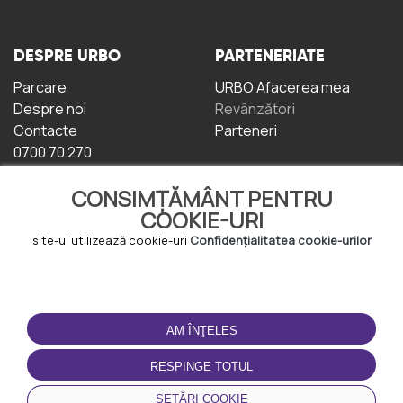
DESPRE URBO
PARTENERIATE
Parcare
URBO Afacerea mea
Despre noi
Revânzători
Contacte
Parteneri
0700 70 270
CONSIMȚĂMÂNT PENTRU
COOKIE-URI
site-ul utilizează cookie-uri
Confidențialitatea cookie-urilor
TERMENI DE UTILIZARE
DESCĂRCAȚI
APLICAȚIA
AM ÎNŢELES
Termeni și condiții
Politica de
RESPINGE TOTUL
Confidențialitate
Politica de cookie-uri
SETĂRI COOKIE