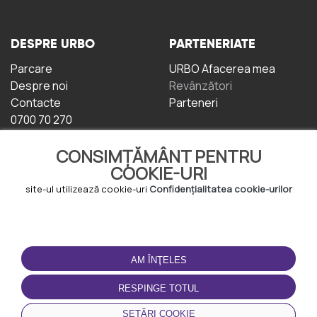
DESPRE URBO
PARTENERIATE
Parcare
URBO Afacerea mea
Despre noi
Revânzători
Contacte
Parteneri
0700 70 270
CONSIMȚĂMÂNT PENTRU
COOKIE-URI
site-ul utilizează cookie-uri
Confidențialitatea cookie-urilor
TERMENI DE UTILIZARE
DESCĂRCAȚI
APLICAȚIA
AM ÎNŢELES
Termeni și condiții
Politica de
RESPINGE TOTUL
Confidențialitate
Politica de cookie-uri
SETĂRI COOKIE