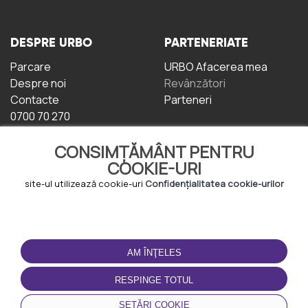
DESPRE URBO
PARTENERIATE
Parcare
URBO Afacerea mea
Despre noi
Revânzători
Contacte
Parteneri
0700 70 270
CONSIMȚĂMÂNT PENTRU
COOKIE-URI
site-ul utilizează cookie-uri
Confidențialitatea cookie-urilor
TERMENI DE UTILIZARE
DESCĂRCAȚI
APLICAȚIA
AM ÎNŢELES
Termeni și condiții
Politica de
RESPINGE TOTUL
Confidențialitate
Politica de cookie-uri
SETĂRI COOKIE