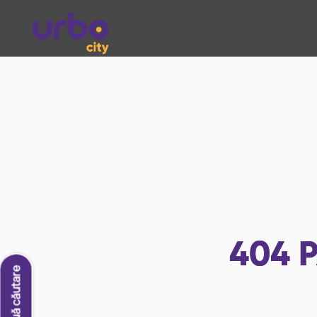
404
P
O nouă căutare