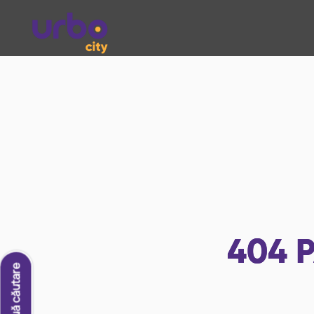
404
P
O nouă căutare