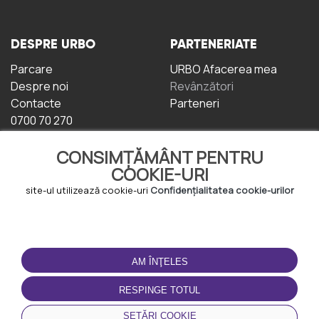
DESPRE URBO
PARTENERIATE
Parcare
URBO Afacerea mea
Despre noi
Revânzători
Contacte
Parteneri
0700 70 270
CONSIMȚĂMÂNT PENTRU
COOKIE-URI
site-ul utilizează cookie-uri
Confidențialitatea cookie-urilor
TERMENI DE UTILIZARE
DESCĂRCAȚI
APLICAȚIA
AM ÎNŢELES
Termeni și condiții
Politica de
RESPINGE TOTUL
Confidențialitate
Politica de cookie-uri
SETĂRI COOKIE