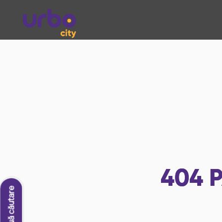
404
P
O nouă căutare