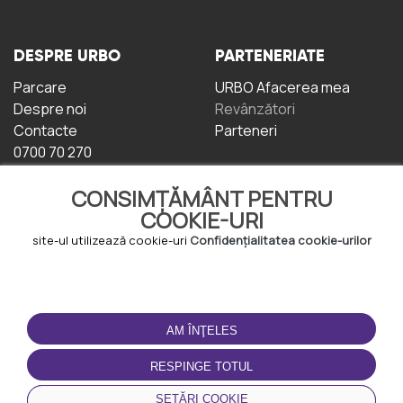
DESPRE URBO
PARTENERIATE
Parcare
URBO Afacerea mea
Despre noi
Revânzători
Contacte
Parteneri
0700 70 270
CONSIMȚĂMÂNT PENTRU
COOKIE-URI
site-ul utilizează cookie-uri
Confidențialitatea cookie-urilor
TERMENI DE UTILIZARE
DESCĂRCAȚI
APLICAȚIA
AM ÎNŢELES
Termeni și condiții
Politica de
RESPINGE TOTUL
Confidențialitate
Politica de cookie-uri
SETĂRI COOKIE