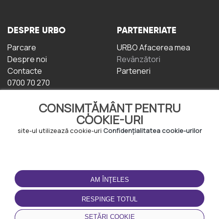
DESPRE URBO
PARTENERIATE
Parcare
URBO Afacerea mea
Despre noi
Revânzători
Contacte
Parteneri
0700 70 270
CONSIMȚĂMÂNT PENTRU
COOKIE-URI
site-ul utilizează cookie-uri
Confidențialitatea cookie-urilor
TERMENI DE UTILIZARE
DESCĂRCAȚI
APLICAȚIA
AM ÎNŢELES
Termeni și condiții
Politica de
RESPINGE TOTUL
Confidențialitate
Politica de cookie-uri
SETĂRI COOKIE