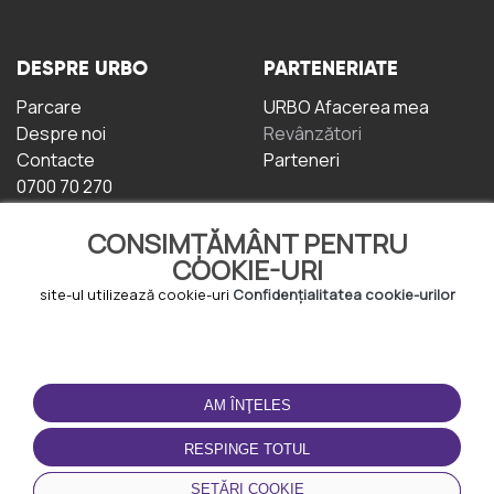
DESPRE URBO
PARTENERIATE
Parcare
URBO Afacerea mea
Despre noi
Revânzători
Contacte
Parteneri
0700 70 270
CONSIMȚĂMÂNT PENTRU
COOKIE-URI
site-ul utilizează cookie-uri
Confidențialitatea cookie-urilor
TERMENI DE UTILIZARE
DESCĂRCAȚI
APLICAȚIA
AM ÎNŢELES
Termeni și condiții
Politica de
RESPINGE TOTUL
Confidențialitate
Politica de cookie-uri
SETĂRI COOKIE