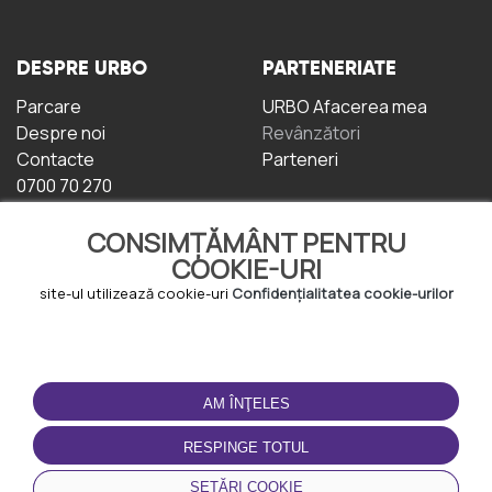
DESPRE URBO
PARTENERIATE
Parcare
URBO Afacerea mea
Despre noi
Revânzători
Contacte
Parteneri
0700 70 270
CONSIMȚĂMÂNT PENTRU
COOKIE-URI
site-ul utilizează cookie-uri
Confidențialitatea cookie-urilor
TERMENI DE UTILIZARE
DESCĂRCAȚI
APLICAȚIA
AM ÎNŢELES
Termeni și condiții
Politica de
RESPINGE TOTUL
Confidențialitate
Politica de cookie-uri
SETĂRI COOKIE