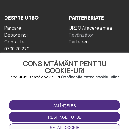
DESPRE URBO
PARTENERIATE
Parcare
URBO Afacerea mea
Despre noi
Revânzători
Contacte
Parteneri
0700 70 270
CONSIMȚĂMÂNT PENTRU
COOKIE-URI
site-ul utilizează cookie-uri
Confidențialitatea cookie-urilor
TERMENI DE UTILIZARE
DESCĂRCAȚI
APLICAȚIA
AM ÎNŢELES
Termeni și condiții
Politica de
RESPINGE TOTUL
Confidențialitate
Politica de cookie-uri
SETĂRI COOKIE