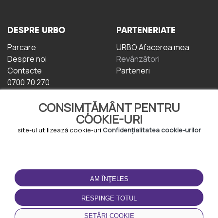
DESPRE URBO
PARTENERIATE
Parcare
URBO Afacerea mea
Despre noi
Revânzători
Contacte
Parteneri
0700 70 270
CONSIMȚĂMÂNT PENTRU
COOKIE-URI
site-ul utilizează cookie-uri
Confidențialitatea cookie-urilor
TERMENI DE UTILIZARE
DESCĂRCAȚI
APLICAȚIA
AM ÎNŢELES
Termeni și condiții
Politica de
RESPINGE TOTUL
Confidențialitate
Politica de cookie-uri
SETĂRI COOKIE