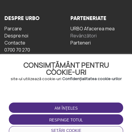
DESPRE URBO
PARTENERIATE
Parcare
URBO Afacerea mea
Despre noi
Revânzători
Contacte
Parteneri
0700 70 270
CONSIMȚĂMÂNT PENTRU
COOKIE-URI
site-ul utilizează cookie-uri
Confidențialitatea cookie-urilor
TERMENI DE UTILIZARE
DESCĂRCAȚI
APLICAȚIA
AM ÎNŢELES
Termeni și condiții
Politica de
RESPINGE TOTUL
Confidențialitate
Politica de cookie-uri
SETĂRI COOKIE