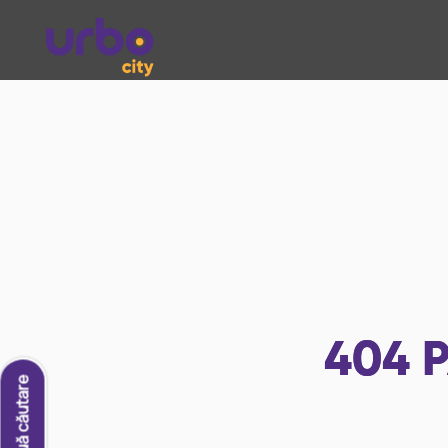
404
P
O nouă căutare