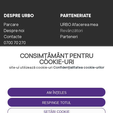
DESPRE URBO
PARTENERIATE
Parcare
URBO Afacerea mea
Despre noi
Revânzători
Contacte
Parteneri
0700 70 270
CONSIMȚĂMÂNT PENTRU
COOKIE-URI
site-ul utilizează cookie-uri
Confidențialitatea cookie-urilor
TERMENI DE UTILIZARE
DESCĂRCAȚI
APLICAȚIA
AM ÎNŢELES
Termeni și condiții
Politica de
RESPINGE TOTUL
Confidențialitate
Politica de cookie-uri
SETĂRI COOKIE