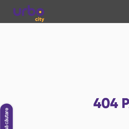
404
P
O nouă căutare