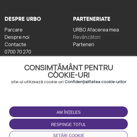
DESPRE URBO
PARTENERIATE
Parcare
URBO Afacerea mea
Despre noi
Revânzători
Contacte
Parteneri
0700 70 270
CONSIMȚĂMÂNT PENTRU
COOKIE-URI
site-ul utilizează cookie-uri
Confidențialitatea cookie-urilor
TERMENI DE UTILIZARE
DESCĂRCAȚI
APLICAȚIA
AM ÎNŢELES
Termeni și condiții
Politica de
RESPINGE TOTUL
Confidențialitate
Politica de cookie-uri
SETĂRI COOKIE