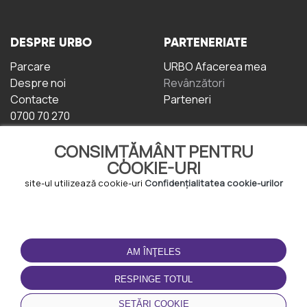
DESPRE URBO
PARTENERIATE
Parcare
URBO Afacerea mea
Despre noi
Revânzători
Contacte
Parteneri
0700 70 270
CONSIMȚĂMÂNT PENTRU
COOKIE-URI
site-ul utilizează cookie-uri
Confidențialitatea cookie-urilor
TERMENI DE UTILIZARE
DESCĂRCAȚI
APLICAȚIA
AM ÎNŢELES
Termeni și condiții
Politica de
RESPINGE TOTUL
Confidențialitate
Politica de cookie-uri
SETĂRI COOKIE