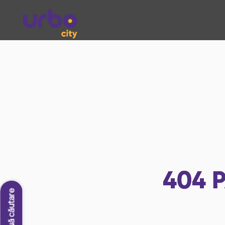
404
P
O nouă căutare