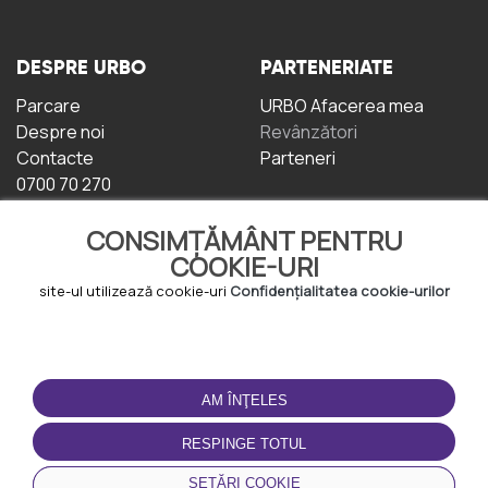
DESPRE URBO
PARTENERIATE
Parcare
URBO Afacerea mea
Despre noi
Revânzători
Contacte
Parteneri
0700 70 270
CONSIMȚĂMÂNT PENTRU
COOKIE-URI
site-ul utilizează cookie-uri
Confidențialitatea cookie-urilor
TERMENI DE UTILIZARE
DESCĂRCAȚI
APLICAȚIA
AM ÎNŢELES
Termeni și condiții
Politica de
RESPINGE TOTUL
Confidențialitate
Politica de cookie-uri
SETĂRI COOKIE