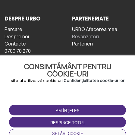
DESPRE URBO
PARTENERIATE
Parcare
URBO Afacerea mea
Despre noi
Revânzători
Contacte
Parteneri
0700 70 270
CONSIMȚĂMÂNT PENTRU
COOKIE-URI
site-ul utilizează cookie-uri
Confidențialitatea cookie-urilor
TERMENI DE UTILIZARE
DESCĂRCAȚI
APLICAȚIA
AM ÎNŢELES
Termeni și condiții
Politica de
RESPINGE TOTUL
Confidențialitate
Politica de cookie-uri
SETĂRI COOKIE