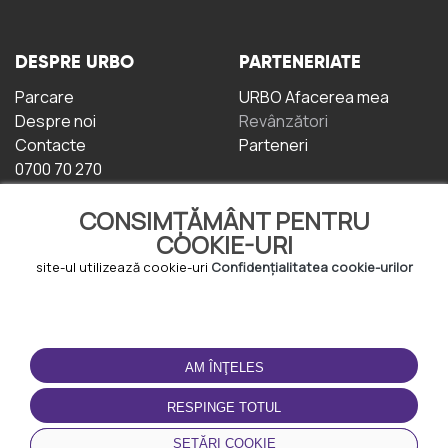
DESPRE URBO
PARTENERIATE
Parcare
URBO Afacerea mea
Despre noi
Revânzători
Contacte
Parteneri
0700 70 270
CONSIMȚĂMÂNT PENTRU
COOKIE-URI
site-ul utilizează cookie-uri
Confidențialitatea cookie-urilor
TERMENI DE UTILIZARE
DESCĂRCAȚI
APLICAȚIA
AM ÎNŢELES
Termeni și condiții
Politica de
RESPINGE TOTUL
Confidențialitate
Politica de cookie-uri
SETĂRI COOKIE