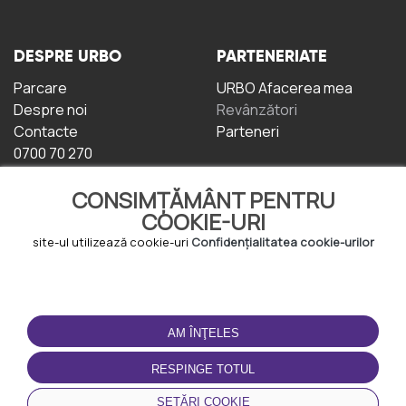
DESPRE URBO
PARTENERIATE
Parcare
URBO Afacerea mea
Despre noi
Revânzători
Contacte
Parteneri
0700 70 270
CONSIMȚĂMÂNT PENTRU
COOKIE-URI
site-ul utilizează cookie-uri
Confidențialitatea cookie-urilor
TERMENI DE UTILIZARE
DESCĂRCAȚI
APLICAȚIA
AM ÎNŢELES
Termeni și condiții
Politica de
RESPINGE TOTUL
Confidențialitate
Politica de cookie-uri
SETĂRI COOKIE