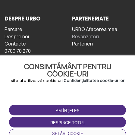
DESPRE URBO
PARTENERIATE
Parcare
URBO Afacerea mea
Despre noi
Revânzători
Contacte
Parteneri
0700 70 270
CONSIMȚĂMÂNT PENTRU
COOKIE-URI
site-ul utilizează cookie-uri
Confidențialitatea cookie-urilor
TERMENI DE UTILIZARE
DESCĂRCAȚI
APLICAȚIA
AM ÎNŢELES
Termeni și condiții
Politica de
RESPINGE TOTUL
Confidențialitate
Politica de cookie-uri
SETĂRI COOKIE