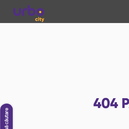
404
P
O nouă căutare